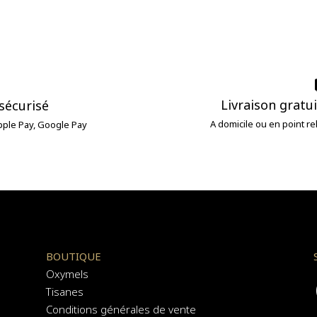

Livraison gratu
sécurisé
A domicile ou en point re
Apple Pay, Google Pay
BOUTIQUE
Oxymels
Tisanes
Conditions générales de vente