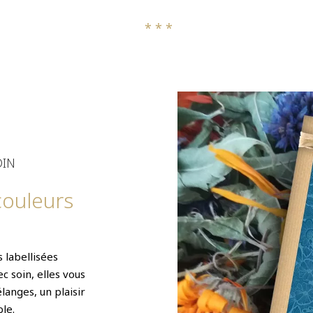
* * *
DIN
couleurs
 labellisées
 soin, elles vous
langes, un plaisir
ble.