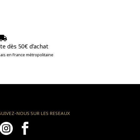

ite dès 50€ d’achat
lais en France métropolitaine
SUIVEZ-NOUS SUR LES RESEAUX

