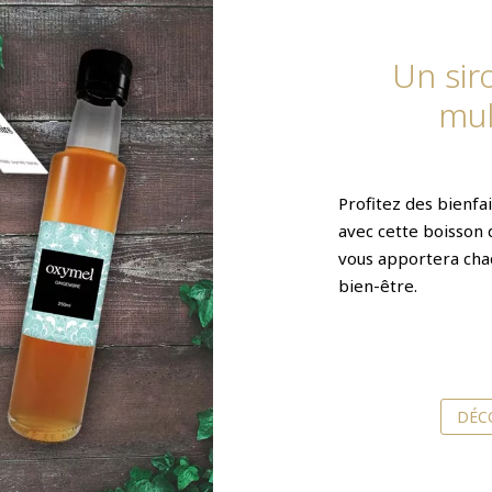
Un sir
mul
Profitez des bienfai
avec cette boisson 
vous apportera chaq
bien-être.
DÉC