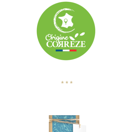
* * *